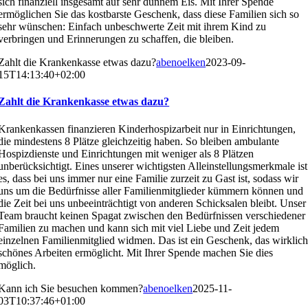
sich finanziell insgesamt auf sehr dünnem Eis. Mit Ihrer Spende
ermöglichen Sie das kostbarste Geschenk, dass diese Familien sich so
sehr wünschen: Einfach unbeschwerte Zeit mit ihrem Kind zu
verbringen und Erinnerungen zu schaffen, die bleiben.
Zahlt die Krankenkasse etwas dazu?
abenoelken
2023-09-
15T14:13:40+02:00
Zahlt die Krankenkasse etwas dazu?
Krankenkassen finanzieren Kinderhospizarbeit nur in Einrichtungen,
die mindestens 8 Plätze gleichzeitig haben. So bleiben ambulante
Hospizdienste und Einrichtungen mit weniger als 8 Plätzen
unberücksichtigt. Eines unserer wichtigsten Alleinstellungsmerkmale ist
es, dass bei uns immer nur eine Familie zurzeit zu Gast ist, sodass wir
uns um die Bedürfnisse aller Familienmitglieder kümmern können und
die Zeit bei uns unbeeinträchtigt von anderen Schicksalen bleibt. Unser
Team braucht keinen Spagat zwischen den Bedürfnissen verschiedener
Familien zu machen und kann sich mit viel Liebe und Zeit jedem
einzelnen Familienmitglied widmen. Das ist ein Geschenk, das wirklic
schönes Arbeiten ermöglicht. Mit Ihrer Spende machen Sie dies
möglich.
Kann ich Sie besuchen kommen?
abenoelken
2025-11-
03T10:37:46+01:00