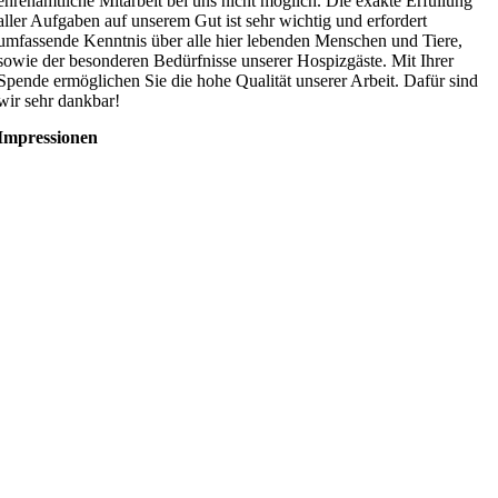
ehrenamtliche Mitarbeit bei uns nicht möglich. Die exakte Erfüllung
aller Aufgaben auf unserem Gut ist sehr wichtig und erfordert
umfassende Kenntnis über alle hier lebenden Menschen und Tiere,
sowie der besonderen Bedürfnisse unserer Hospizgäste. Mit Ihrer
Spende ermöglichen Sie die hohe Qualität unserer Arbeit. Dafür sind
wir sehr dankbar!
Impressionen