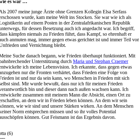
wie es war …
Als 2007 meine junge Ärzte ohne Grenzen Kollegin Elsa Serfass
erschossen wurde, kam meine Welt ins Stocken. Sie war wie ich als
Logistikerin auf einem Posten in der Zentralafrikanischen Republik
unterwegs, für dessen Besetzung auch ich angedacht war. Ich begriff,
dass kämpfen niemals zu Frieden führt, dass Kampf, so ehrenhaft er
auch anmuten mag, immer gegen etwas gerichtet ist und immer Teil vo
Unfrieden und Vernichtung bleibt.
Meine Suche danach begann, wie Frieden überhaupt funktioniert. Mit
bahnbrechender Unterstützung durch
Maria und Stephan Craemer
entwickelte ich meine Lebensvision. Ich erkannte, dass gegen etwas
anzugehen nur die Fronten verhärtet, dass Frieden eine Folge von
Frieden ist und nur da sein kann, wo Menschen in Frieden mit sich
selbst sind. Mir wurde bewußt, dass nur ich für meinen Frieden
verantwortlich bin und dieser dann nach außen wachsen kann. Ich
entwickelte zusammen mit meinem Mann die Absicht, einen Ort zu
erschaffen, an dem wir in Frieden leben können. An dem wir sein
können, wie wir sind und unsere Stärken wirken. An dem Menschen
keiner Norm entsprechen müssen und so ihr volles Potential
ausschöpfen können. Gut Feismann ist das Ergebnis davon.
tta (6)
aro