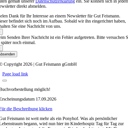
aten gemäß unserer
Datenschutzerklärung
ein. Sie können sich in jede
wsletter direkt abmelden.
elen Dank für Ihr Interesse an einem Newsletter für Gut Feismann.
eser befindet sich noch im Aufbau. Sobald wir ihn eingerichtet haben,
halten Sie eine Nachricht von uns.
×
im Senden Ihrer Nachricht ist ein Fehler aufgetreten. Bitte versuchen S
 später noch einmal.
×
Absenden
© Copyright 2026 | Gut Feismann gGmbH
Page load link
Buchvorbestellung möglich!
Erscheinungsdatum 17.09.2026
Für die Beschreibung klicken
Gut Feismann ist weit mehr als ein Ponyhof. Was als persönlicher
Lebenstraum begann, wird nun hier im Kinderhospiz Tag für Tag zur