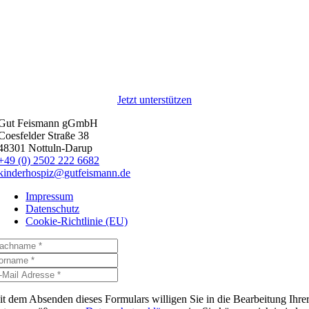
Jetzt unterstützen
Gut Feismann gGmbH
Coesfelder Straße 38
48301 Nottuln-Darup
+49 (0) 2502 222 6682
kinderhospiz@gutfeismann.de
Impressum
Datenschutz
Cookie-Richtlinie (EU)
t dem Absenden dieses Formulars willigen Sie in die Bearbeitung Ihre