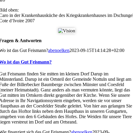
Bild oben:
Caro in der Krankenhausküche des Kriegskrankenhauses im Dschunge
Cote d‘Ivoire 2007
Fragen & Antworten
Wo ist das Gut Feismann?
abenoelken
2023-09-15T14:14:28+02:00
Wo ist das Gut Feismann?
Gut Feismann finden Sie mitten im kleinen Dorf Darup im
Münsterland. Darup ist ein Ortsteil der Gemeinde Nottuln und liegt am
Fuße der Billerbecker Baumberge zwischen Münster und Coesfeld
(meiner Heimatstadt). Ganz anders als man vermuten könnte, liegt das
Gut mitten im Ortskern direkt gegenüber der Kirche. Wenn Sie unsere
Adresse in Ihr Navigationssystem eingeben, werden sie vor unser
Haupthaus an der Coesfelder Straße geleitet. Von hier aus gelangen Sie
durch das Hoftor links neben dem Haupthaus in unseren Gutsgarten,
umgeben von den 6 Gebäuden des Hofes. Die Weiden für unsere Tiere
liegen verstreut im Dorf und am Ortsrand.
Wie finanziert sich das Gut Feismann?
abenoelken
2023-09-