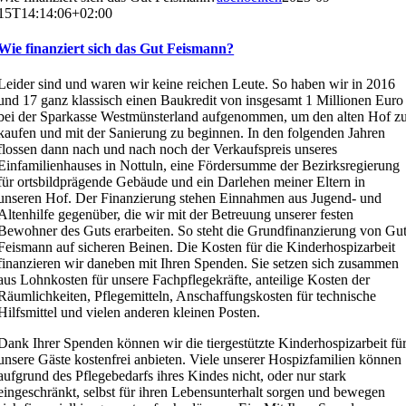
15T14:14:06+02:00
Wie finanziert sich das Gut Feismann?
Leider sind und waren wir keine reichen Leute. So haben wir in 2016
und 17 ganz klassisch einen Baukredit von insgesamt 1 Millionen Euro
bei der Sparkasse Westmünsterland aufgenommen, um den alten Hof z
kaufen und mit der Sanierung zu beginnen. In den folgenden Jahren
flossen dann nach und nach noch der Verkaufspreis unseres
Einfamilienhauses in Nottuln, eine Fördersumme der Bezirksregierung
für ortsbildprägende Gebäude und ein Darlehen meiner Eltern in
unseren Hof. Der Finanzierung stehen Einnahmen aus Jugend- und
Altenhilfe gegenüber, die wir mit der Betreuung unserer festen
Bewohner des Guts erarbeiten. So steht die Grundfinanzierung von Gu
Feismann auf sicheren Beinen. Die Kosten für die Kinderhospizarbeit
finanzieren wir daneben mit Ihren Spenden. Sie setzen sich zusammen
aus Lohnkosten für unsere Fachpflegekräfte, anteilige Kosten der
Räumlichkeiten, Pflegemitteln, Anschaffungskosten für technische
Hilfsmittel und vielen anderen kleinen Posten.
Dank Ihrer Spenden können wir die tiergestützte Kinderhospizarbeit fü
unsere Gäste kostenfrei anbieten. Viele unserer Hospizfamilien können
aufgrund des Pflegebedarfs ihres Kindes nicht, oder nur stark
eingeschränkt, selbst für ihren Lebensunterhalt sorgen und bewegen