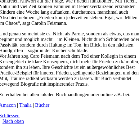
konkreten Antwort auf die Frage, wie Frieden funktioniert. Mit Tieren,
Natur und viel Zeit können Familien mit lebensverkürzend erkrankten
Kindern eine Woche lang auftanken, durchatmen, manchmal auch
Abschied nehmen. „Frieden kann jederzeit entstehen. Egal, wo. Mitten
im Chaos“, sagt Carolin Feismann.
Und genau so meint sie es. Nicht als Parole, sondern als etwas, das ma
beginnt und möglich macht – im Kleinen. Nicht durch Schönreden ode
Passivität, sondern durch Haltung: im Ton, im Blick, in den nächsten
Handgriffen – sogar in der Küchenschublade.
Vor Jahren zog Caro Feismann nach dem Tod einer Kollegin in einem
Krisengebiet die klare Konsequenz, nicht mehr für Frieden zu kämpfen
sondern ihn zu leben. Ihre Geschichte ist ein außergewöhnliches Best-
Practice-Beispiel für inneren Frieden, gelingende Beziehungen und den
Mut, Träume radikal wirksam werden zu lassen. Ihr Buch verbindet
bewegend Biografie mit inspirierender Praxis.
Zu erhalten bei allen lokalen Buchhandlungen oder online z.B. bei:
Amazon
|
Thalia
|
Bücher
Schliessen
Nach oben