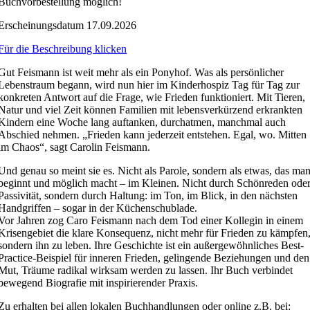
Buchvorbestellung möglich!
Erscheinungsdatum 17.09.2026
Für die Beschreibung klicken
Gut Feismann ist weit mehr als ein Ponyhof. Was als persönlicher
Lebenstraum begann, wird nun hier im Kinderhospiz Tag für Tag zur
konkreten Antwort auf die Frage, wie Frieden funktioniert. Mit Tieren,
Natur und viel Zeit können Familien mit lebensverkürzend erkrankten
Kindern eine Woche lang auftanken, durchatmen, manchmal auch
Abschied nehmen. „Frieden kann jederzeit entstehen. Egal, wo. Mitten
im Chaos“, sagt Carolin Feismann.
Und genau so meint sie es. Nicht als Parole, sondern als etwas, das ma
beginnt und möglich macht – im Kleinen. Nicht durch Schönreden ode
Passivität, sondern durch Haltung: im Ton, im Blick, in den nächsten
Handgriffen – sogar in der Küchenschublade.
Vor Jahren zog Caro Feismann nach dem Tod einer Kollegin in einem
Krisengebiet die klare Konsequenz, nicht mehr für Frieden zu kämpfen
sondern ihn zu leben. Ihre Geschichte ist ein außergewöhnliches Best-
Practice-Beispiel für inneren Frieden, gelingende Beziehungen und den
Mut, Träume radikal wirksam werden zu lassen. Ihr Buch verbindet
bewegend Biografie mit inspirierender Praxis.
Zu erhalten bei allen lokalen Buchhandlungen oder online z.B. bei: