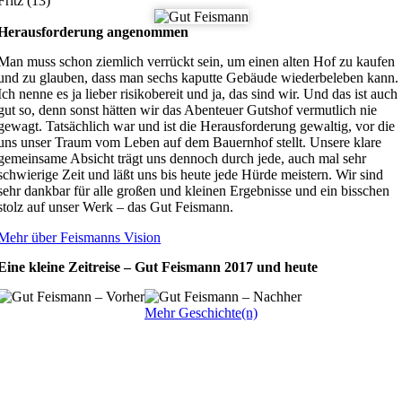
Fritz (13)
Herausforderung angenommen
Man muss schon ziemlich verrückt sein, um einen alten Hof zu kaufen
und zu glauben, dass man sechs kaputte Gebäude wiederbeleben kann.
Ich nenne es ja lieber risikobereit und ja, das sind wir. Und das ist auch
gut so, denn sonst hätten wir das Abenteuer Gutshof vermutlich nie
gewagt. Tatsächlich war und ist die Herausforderung gewaltig, vor die
uns unser Traum vom Leben auf dem Bauernhof stellt. Unsere klare
gemeinsame Absicht trägt uns dennoch durch jede, auch mal sehr
schwierige Zeit und läßt uns bis heute jede Hürde meistern. Wir sind
sehr dankbar für alle großen und kleinen Ergebnisse und ein bisschen
stolz auf unser Werk – das Gut Feismann.
Mehr über Feismanns Vision
Eine kleine Zeitreise – Gut Feismann 2017 und heute
Mehr Geschichte(n)