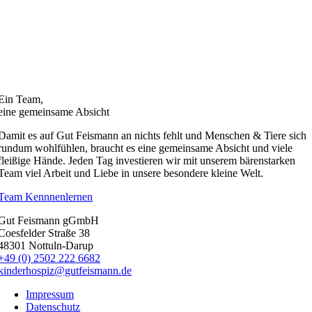
Ein Team,
eine gemeinsame Absicht
Damit es auf Gut Feismann an nichts fehlt und Menschen & Tiere sich
rundum wohlfühlen, braucht es eine gemeinsame Absicht und viele
fleißige Hände. Jeden Tag investieren wir mit unserem bärenstarken
Team viel Arbeit und Liebe in unsere besondere kleine Welt.
Team Kennnenlernen
Gut Feismann gGmbH
Coesfelder Straße 38
48301 Nottuln-Darup
+49 (0) 2502 222 6682
kinderhospiz@gutfeismann.de
Impressum
Datenschutz