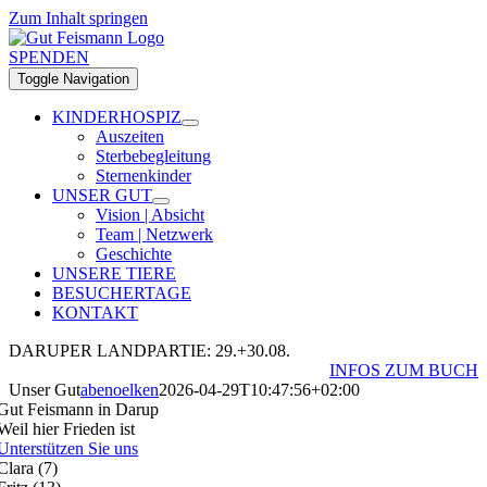
Zum Inhalt springen
SPENDEN
Toggle Navigation
KINDERHOSPIZ
Auszeiten
Sterbebegleitung
Sternenkinder
UNSER GUT
Vision | Absicht
Team | Netzwerk
Geschichte
UNSERE TIERE
BESUCHERTAGE
KONTAKT
DARUPER LANDPARTIE: 29.+30.08.
INFOS ZUM BUCH
Unser Gut
abenoelken
2026-04-29T10:47:56+02:00
Gut Feismann in Darup
Weil hier Frieden ist
Unterstützen Sie uns
Clara (7)