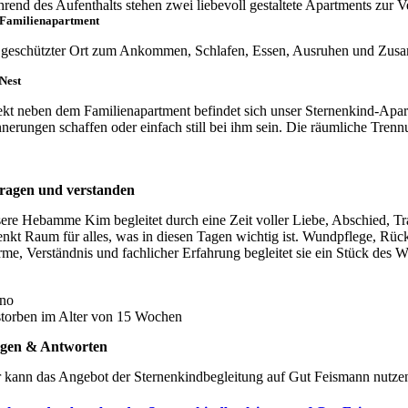
rend des Aufenthalts stehen zwei liebevoll gestaltete Apartments zur V
 Familienapartment
 geschützter Ort zum Ankommen, Schlafen, Essen, Ausruhen und Zus
Nest
ekt neben dem Familienapartment befindet sich unser Sternenkind-Apart
nerungen schaffen oder einfach still bei ihm sein. Die räumliche Trennu
ragen und verstanden
ere Hebamme Kim begleitet durch eine Zeit voller Liebe, Abschied, Tr
enkt Raum für alles, was in diesen Tagen wichtig ist. Wundpflege, Rü
me, Verständnis und fachlicher Erfahrung begleitet sie ein Stück des 
no
storben im Alter von 15 Wochen
gen & Antworten
 kann das Angebot der Sternenkindbegleitung auf Gut Feismann nutze