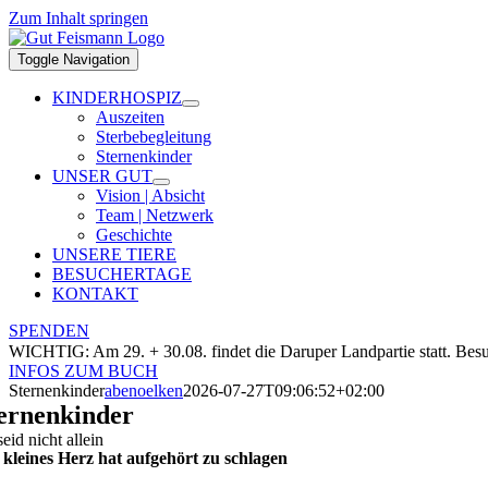
Zum Inhalt springen
Toggle Navigation
KINDERHOSPIZ
Auszeiten
Sterbebegleitung
Sternenkinder
UNSER GUT
Vision | Absicht
Team | Netzwerk
Geschichte
UNSERE TIERE
BESUCHERTAGE
KONTAKT
SPENDEN
WICHTIG:
Am 29. + 30.08. findet die Daruper Landpartie statt.
INFOS ZUM BUCH
Sternenkinder
abenoelken
2026-07-27T09:06:52+02:00
ernenkinder
seid nicht allein
 kleines Herz hat aufgehört zu schlagen