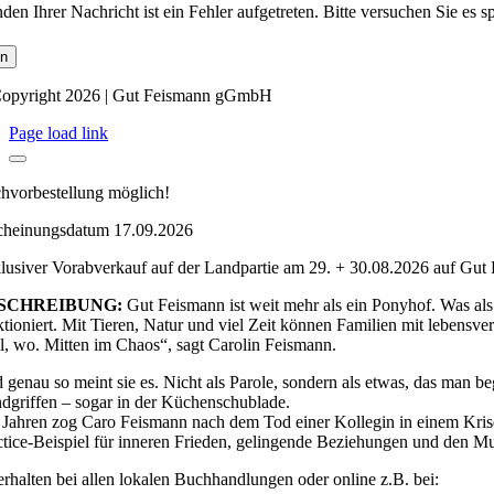
en Ihrer Nachricht ist ein Fehler aufgetreten. Bitte versuchen Sie es s
n
opyright 2026 | Gut Feismann gGmbH
Page load link
hvorbestellung möglich!
cheinungsdatum 17.09.2026
lusiver Vorabverkauf auf der Landpartie am 29. + 30.08.2026 auf Gut
SCHREIBUNG:
Gut Feismann ist weit mehr als ein Ponyhof. Was als
ktioniert. Mit Tieren, Natur und viel Zeit können Familien mit leben
l, wo. Mitten im Chaos“, sagt Carolin Feismann.
 genau so meint sie es. Nicht als Parole, sondern als etwas, das man b
dgriffen – sogar in der Küchenschublade.
 Jahren zog Caro Feismann nach dem Tod einer Kollegin in einem Krisen
ctice-Beispiel für inneren Frieden, gelingende Beziehungen und den Mu
erhalten bei allen lokalen Buchhandlungen oder online z.B. bei: