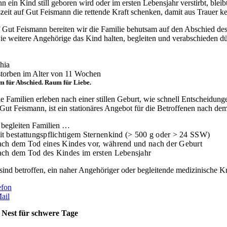
 ein Kind still geboren wird oder im ersten Lebensjahr verstirbt, bleibt 
zeit auf Gut Feismann die rettende Kraft schenken, damit aus Trauer k
 Gut Feismann bereiten wir die Familie behutsam auf den Abschied des 
ie weitere Angehörige das Kind halten, begleiten und verabschieden dü
hia
storben im Alter von 11 Wochen
 für Abschied. Raum für Liebe.
le Familien erleben nach einer stillen Geburt, wie schnell Entscheidun
 Gut Feismann, ist ein stationäres Angebot für die Betroffenen nach de
 begleiten Familien …
it bestattungspflichtigem Sternenkind (> 500 g oder > 24 SSW)
ach dem Tod eines Kindes vor, während und nach der Geburt
ach dem Tod des Kindes im ersten Lebensjahr
 sind betroffen, ein naher Angehöriger oder begleitende medizinische Kr
efon
ail
 Nest für schwere Tage