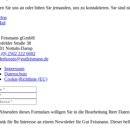
n Sie uns an oder bitten Sie jemanden, uns zu kontaktieren. Sie sind nic
efon
ail
 Feismann gGmbH
sfelder Straße 38
01 Nottuln-Darup
 (0) 2502 222 6682
derhospiz@gutfeismann.de
Impressum
Datenschutz
Cookie-Richtlinie (EU)
Absenden dieses Formulars willigen Sie in die Bearbeitung Ihrer Date
nk für Ihr Interesse an einem Newsletter für Gut Feismann. Dieser befi