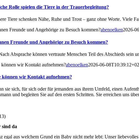
che Rolle spielen die Tiere in der Trauerbegleitung?
ere Tiere schenken Nähe, Ruhe und Trost – ganz ohne Worte. Viele Fam
nen Freunde und Angehörige zu Besuch kommen?
abenoelken
2026-06
nen Freunde und Angehörige zu Besuch kommen?
 Nach Absprache können vertraute Menschen Teil des Abschieds sein und
 können wir Kontakt aufnehmen?
abenoelken
2026-06-08T10:39:12+02
 können wir Kontakt aufnehmen?
n sie sich, für sich oder für jemanden aus ihrem Umfeld, einen Aufent
smann und begleiten Sie auf den ersten Schritten. Sie erreichen uns üb
13)
 sind da
z egal aus welchem Grund ein Baby nicht mehr lebt: Unser liebevolles u