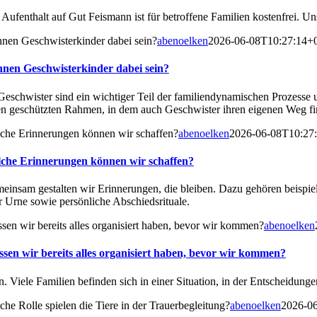
 Aufenthalt auf Gut Feismann ist für betroffene Familien kostenfrei. U
nen Geschwisterkinder dabei sein?
abenoelken
2026-06-08T10:27:14+
nen Geschwisterkinder dabei sein?
 Geschwister sind ein wichtiger Teil der familiendynamischen Prozesse 
en geschützten Rahmen, in dem auch Geschwister ihren eigenen Weg fin
che Erinnerungen können wir schaffen?
abenoelken
2026-06-08T10:27
che Erinnerungen können wir schaffen?
einsam gestalten wir Erinnerungen, die bleiben. Dazu gehören beispie
r Urne sowie persönliche Abschiedsrituale.
ssen wir bereits alles organisiert haben, bevor wir kommen?
abenoelken
ssen wir bereits alles organisiert haben, bevor wir kommen?
. Viele Familien befinden sich in einer Situation, in der Entscheidunge
che Rolle spielen die Tiere in der Trauerbegleitung?
abenoelken
2026-0