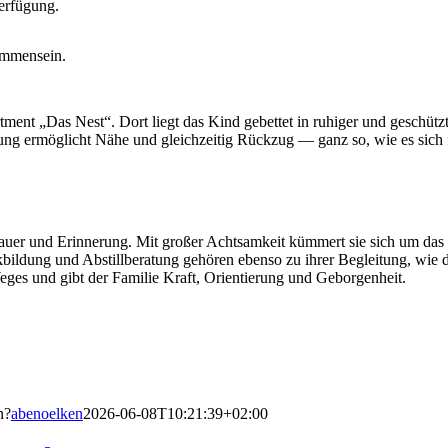
erfügung.
ammensein.
ment „Das Nest“. Dort liegt das Kind gebettet in ruhiger und geschüt
ng ermöglicht Nähe und gleichzeitig Rückzug — ganz so, wie es sich für
auer und Erinnerung. Mit großer Achtsamkeit kümmert sie sich um das
ckbildung und Abstillberatung gehören ebenso zu ihrer Begleitung, wie
Weges und gibt der Familie Kraft, Orientierung und Geborgenheit.
n?
abenoelken
2026-06-08T10:21:39+02:00