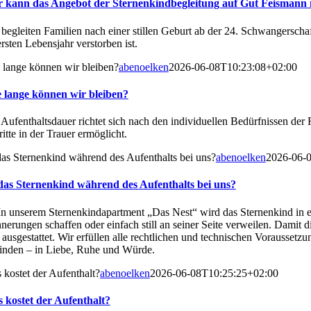
 kann das Angebot der Sternenkindbegleitung auf Gut Feismann
 begleiten Familien nach einer stillen Geburt ab der 24. Schwangers
rsten Lebensjahr verstorben ist.
 lange können wir bleiben?
abenoelken
2026-06-08T10:23:08+02:00
 lange können wir bleiben?
 Aufenthaltsdauer richtet sich nach den individuellen Bedürfnissen der
itte in der Trauer ermöglicht.
 das Sternenkind während des Aufenthalts bei uns?
abenoelken
2026-06-
 das Sternenkind während des Aufenthalts bei uns?
 In unserem Sternenkindapartment „Das Nest“ wird das Sternenkind in ei
nnerungen schaffen oder einfach still an seiner Seite verweilen. Damit
l ausgestattet. Wir erfüllen alle rechtlichen und technischen Vorausse
finden – in Liebe, Ruhe und Würde.
 kostet der Aufenthalt?
abenoelken
2026-06-08T10:25:25+02:00
 kostet der Aufenthalt?