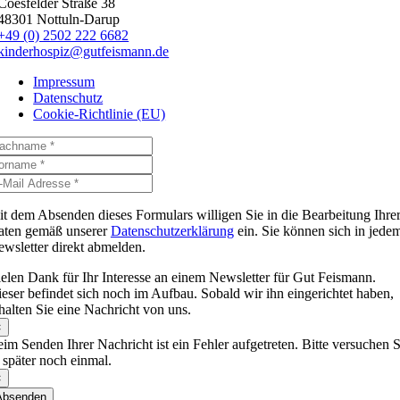
Coesfelder Straße 38
48301 Nottuln-Darup
+49 (0) 2502 222 6682
kinderhospiz@gutfeismann.de
Impressum
Datenschutz
Cookie-Richtlinie (EU)
t dem Absenden dieses Formulars willigen Sie in die Bearbeitung Ihre
aten gemäß unserer
Datenschutzerklärung
ein. Sie können sich in jede
wsletter direkt abmelden.
elen Dank für Ihr Interesse an einem Newsletter für Gut Feismann.
eser befindet sich noch im Aufbau. Sobald wir ihn eingerichtet haben,
halten Sie eine Nachricht von uns.
×
im Senden Ihrer Nachricht ist ein Fehler aufgetreten. Bitte versuchen S
 später noch einmal.
×
Absenden