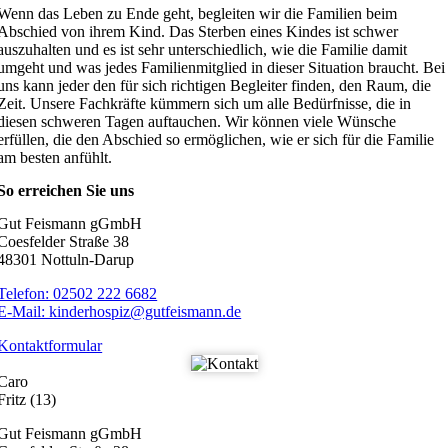
Wenn das Leben zu Ende geht, begleiten wir die Familien beim
Abschied von ihrem Kind. Das Sterben eines Kindes ist schwer
auszuhalten und es ist sehr unterschiedlich, wie die Familie damit
umgeht und was jedes Familienmitglied in dieser Situation braucht. Bei
uns kann jeder den für sich richtigen Begleiter finden, den Raum, die
Zeit. Unsere Fachkräfte kümmern sich um alle Bedürfnisse, die in
diesen schweren Tagen auftauchen. Wir können viele Wünsche
erfüllen, die den Abschied so ermöglichen, wie er sich für die Familie
am besten anfühlt.
So erreichen Sie uns
Gut Feismann gGmbH
Coesfelder Straße 38
48301 Nottuln-Darup
Telefon: 02502 222 6682
E-Mail: kinderhospiz@gutfeismann.de
Kontaktformular
Caro
Fritz (13)
Gut Feismann gGmbH